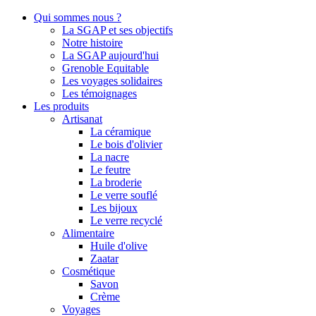
Qui sommes nous ?
La SGAP et ses objectifs
Notre histoire
La SGAP aujourd'hui
Grenoble Equitable
Les voyages solidaires
Les témoignages
Les produits
Artisanat
La céramique
Le bois d'olivier
La nacre
Le feutre
La broderie
Le verre souflé
Les bijoux
Le verre recyclé
Alimentaire
Huile d'olive
Zaatar
Cosmétique
Savon
Crème
Voyages